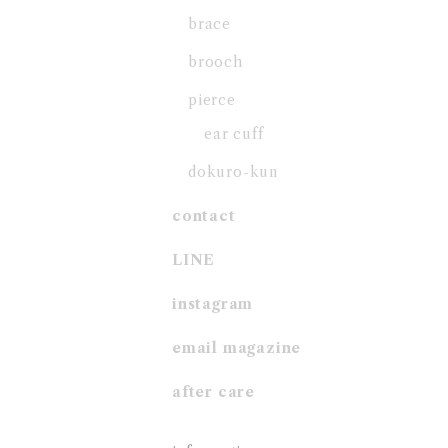
brace
brooch
pierce
ear cuff
dokuro-kun
contact
LINE
instagram
email magazine
after care