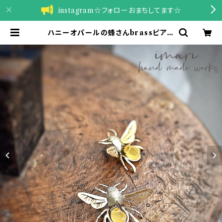
instagram☆フォローおまちしてます☆
ハニーオパールの蜂さんbrassピアス
～1匹～ | imari hand made sil
ver works