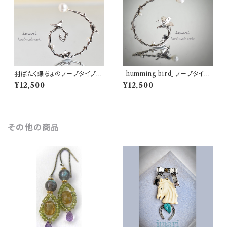
羽ばたく蝶ちょのフープタイプピ
「humming bird」フープタイプ
アス
ピアス
¥12,500
¥12,500
その他の商品