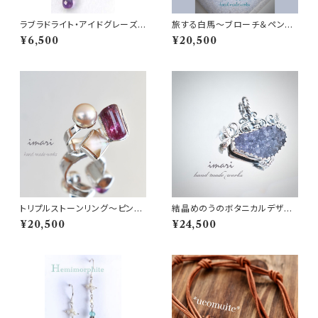
ラブラドライト・アイドグレーズ・
旅する白馬～ブローチ＆ペンダ
アメジストのチェーンピアス
ントトップ～
¥6,500
¥20,500
トリプルストーンリング～ピンク
結晶めのうのボタニカルデザイ
トルマリン・ローズクォーツ・パー
ントップ
¥20,500
¥24,500
ル～