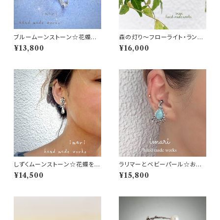
ブルームーンストーン☆花蝶を
森の灯り～フローライト・ランプ
飾ったイヤーカフ
のピアス～
¥13,800
¥16,000
しずくムーンストーン☆花蝶を飾
ラリマーとベビーパール☆お花
ったイヤーカフ
を飾ったイヤーカフ
¥14,500
¥15,800