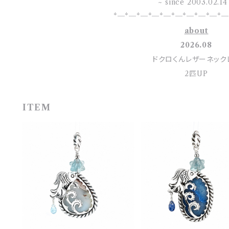
~ since 2003.02.14
*─*─*─*─*─*─*─*─*─*─
about
2026.08
ドクロくんレザーネック
2匹UP
ITEM