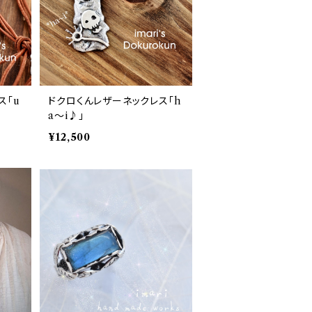
ス「u
ドクロくんレザーネックレス「h
a〜i♪」
¥12,500