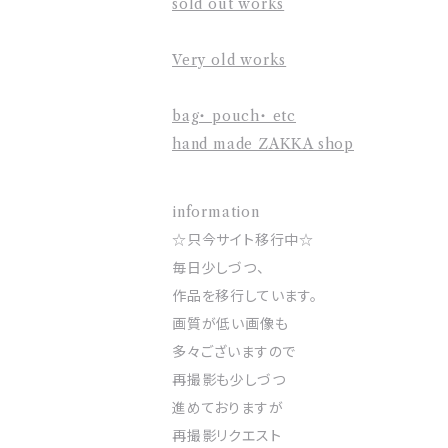
sold out works
Very old works
bag・ pouch・ etc
hand made ZAKKA shop
information
☆只今サイト移行中☆
毎日少しづつ、
作品を移行しています。
画質が低い画像も
多々ございますので
再撮影も少しづつ
進めておりますが
再撮影リクエスト