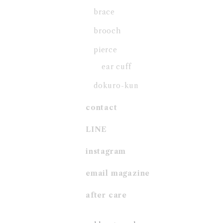
brace
brooch
pierce
ear cuff
dokuro-kun
contact
LINE
instagram
email magazine
after care