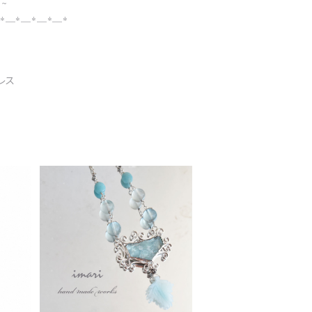
 ~
*─*─*─*─*
レス